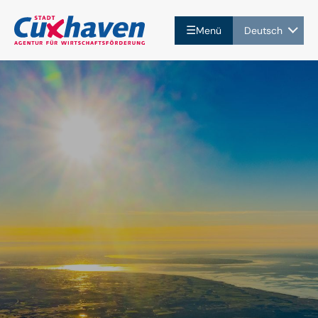
☰
Menü