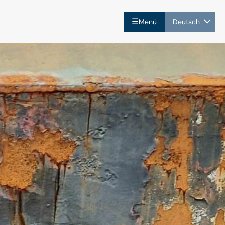
☰
Menü