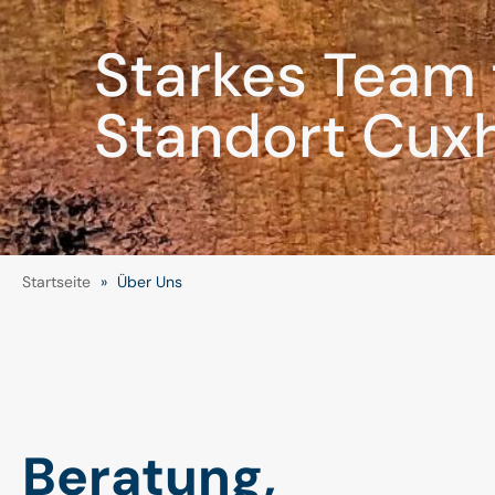
Starkes Team 
Standort Cux
Startseite
»
Über Uns
Beratung,